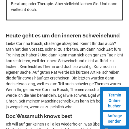
Beratung oder Therapie. Aber vielleicht lachen Sie. Und dann
vielleicht doch.
Heute geht es um den inneren Schweinehund
Liebe Corinna Busch, challenge akzepted. Kennt Ihr das auch?
Man hat den Vorsatz, schnell zu arbeiten, um dann noch Zeit fürs
Training zu haben? Und dann kann man sich den ganzen Tag nicht
konzentrieren, weil der innere Schweinehund nicht aufhört zu
lachen. Kein leichtes Thema und doch so wichtig. Kurz noch in
eigener Sache. Auf guten Rat werde ich kürzere Artikel schreiben,
die dafür etwas häufiger erscheinen. Die letzten wurden dann
doch etwas lang, weil es zum Teil auch schwierige Themen waren.
Wenn Ihr, genau wie Corinna Busch, Themenvorschläge habt,
Termin
werde ich die hier behandeln. Egal wie schwer. Egal wie rot die
Online
Ohren. Seit meinem Maschineschreibkurs kann ich beim Schreiben
buchen
ja wegsehen, wenn es zu peinlich wird.
Doc Wassmuth knows best
Anfrage
senden
Ich will auf gar keinen Fall alles wiederholen, was über Antrieb und