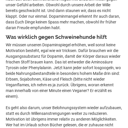
unser Gefühl arbeiten. Obwohl durch unsere Arbeit der Wille
bereits geschwächt ist. Und dann staunen wir, dass es nicht
klappt. Oder nur einmal. Dopaminmangel erkennt Ihr auch daran,
dass Euch Dinge keinen Spass mehr machen, obwohl Ihr früher
daran Freude empfunden habt.
Was wirklich gegen Schweinehunde hilft
Wir müssen unseren Dopaminspiegel erhöhen, weil sonst keine
Motivation besteht, egal wie wir tricksen. Dafür brauchen wir die
Ausgangssubstanz für Dopamin, damit der Körper daraus wieder
frischen Stoff brauen kann. Das ist entweder die Aminosäure
Tyrosin oder Phenylalanin. Jetzt kann jeder sofort losgoogeln, wo
beide Nahrungsbestandteile in besonders hohem Maße drin sind:
Erbsen, Sojabohnen, Käse und Fleisch (bitte nicht wieder
Veganflames, ich nehm es ja zurück. Übrigens, woran erkennt
man innerhalb von einer Minute einen Veganer? Er erzählt es
einem).
Es geht also darum, unser Belohnungssystem wieder aufzubauen,
statt es durch Willensanstrengungen weiter zu reduzieren.
Motivation ist übrigens immer relativ zu anderen Möglichkeiten.
Wer hat im Urlaub schon Bücher gelesen, die er zuhause nicht