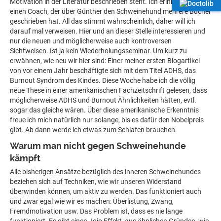
Motivation in der Literatur beschrieben steht. Ich erinnere mich an
einen Coach, der über Günther den Schweinehund mehrere Bücher
geschrieben hat. All das stimmt wahrscheinlich, daher will ich
darauf mal verweisen. Hier und an dieser Stelle interessieren und
nur die neuen und möglicherweise auch kontroversen
Sichtweisen. Ist ja kein Wiederholungsseminar. Um kurz zu
erwähnen, wie neu wir hier sind: Einer meiner ersten Blogartikel
von vor einem Jahr beschäftigte sich mit dem Titel ADHS, das
Burnout Syndrom des Kindes. Diese Woche habe ich die völlig
neue These in einer amerikanischen Fachzeitschrift gelesen, dass
möglicherweise ADHS und Burnout Ähnlichkeiten hätten, evtl.
sogar das gleiche wären. Über diese amerikanische Erkenntnis
freue ich mich natürlich nur solange, bis es dafür den Nobelpreis
gibt. Ab dann werde ich etwas zum Schlafen brauchen.
Warum man nicht gegen Schweinehunde
kämpft
Alle bisherigen Ansätze bezüglich des inneren Schweinehundes
beziehen sich auf Techniken, wie wir unseren Widerstand
überwinden können, um aktiv zu werden. Das funktioniert auch
und zwar egal wie wir es machen: Überlistung, Zwang,
Fremdmotivation usw. Das Problem ist, dass es nie lange
funktioniert. Es gibt einen Jojo Effekt, aus ähnlichen Gründen, wie