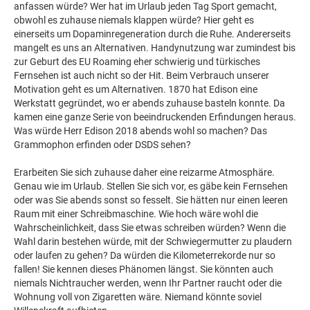
anfassen würde? Wer hat im Urlaub jeden Tag Sport gemacht,
obwohl es zuhause niemals klappen würde? Hier geht es
einerseits um Dopaminregeneration durch die Ruhe. Andererseits
mangelt es uns an Alternativen. Handynutzung war zumindest bis
zur Geburt des EU Roaming eher schwierig und türkisches
Fernsehen ist auch nicht so der Hit. Beim Verbrauch unserer
Motivation geht es um Alternativen. 1870 hat Edison eine
Werkstatt gegründet, wo er abends zuhause basteln konnte. Da
kamen eine ganze Serie von beeindruckenden Erfindungen heraus.
Was würde Herr Edison 2018 abends wohl so machen? Das
Grammophon erfinden oder DSDS sehen?
Erarbeiten Sie sich zuhause daher eine reizarme Atmosphäre.
Genau wie im Urlaub. Stellen Sie sich vor, es gäbe kein Fernsehen
oder was Sie abends sonst so fesselt. Sie hätten nur einen leeren
Raum mit einer Schreibmaschine. Wie hoch wäre wohl die
Wahrscheinlichkeit, dass Sie etwas schreiben würden? Wenn die
Wahl darin bestehen würde, mit der Schwiegermutter zu plaudern
oder laufen zu gehen? Da würden die Kilometerrekorde nur so
fallen! Sie kennen dieses Phänomen längst. Sie könnten auch
niemals Nichtraucher werden, wenn Ihr Partner raucht oder die
Wohnung voll von Zigaretten wäre. Niemand könnte soviel