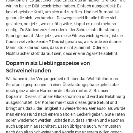
wir ihn bei der Diät beschrieben haben. Einfach ausgedrückt: Es
kostet geistige Kraft, um sich aufzuraffen. Und bei Burnout ist
genau die nicht vorhanden. Deswegen seid Ihr alle früher viel
gelaufen, nur jetzt, wo es nötig wäre, klappt es nicht mehr so
richtig. Zu Studentenzeiten oder in der Schule habt Ihr ständig
Sport gemacht. Aber jetzt, wo diese Fitness wichtig wäre, ist die
Couch viel verlockender? Das ist genau so, als würde ein dünner
Mann stolz darauf sein, dass er nicht zunimmt. Oder ein
Nichtraucher stolz darauf sein, dass er eine Zigarette ablehnt.
Dopamin als Lieblingsspeise von
Schweinehunden
Wir haben in der Vergangenheit oft über das Wohlfühlhormon
Serotonin gesprochen. In einer Überlastungsphase gehen aber
noch ganz andere Hormone den Bach runter. Z. B. unser
Dopamin. Dieses ist unser Glückshormon und wird als Belohnung
ausgeschüttet. Der Körper merkt sich dieses gute Gefühl und
bringt uns dazu, die Tätigkeit zu wiederholen. Genauso, als würde
man einem Hund nach einem Salto ein Leckerli geben. Gute Taten
sollen wiederholt werden. Schade nur, dass Trinken und Rauchen
auch Dopamin ausschüttet. Essen übrigens auch. Wir müssten
nach den alten Schweinehund Regeln mit unserem Willen gegen