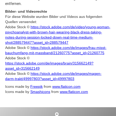
entfernen.
Bilder- und Videorechte
Für diese Website wurden Bilder und Videos aus folgenden
Quellen verwendet:
Adobe Stock ©
https://stock.adobe.com/de/video/young-woman-
psychoanalyst-with-brown-hair-wearing-black-dress-taking-
notes-during-session-locked-down-real-time-medium-
shot/288579447?asset_id=288579447
Adobe Stock ©
https://stock.adobe.com/de/images/frau-misst-
bauchumfang-mit-massband/21260775?asset_id=21260775
Adobe Stock ©
https://stock.adobe.com/de/images/brain/315662149?
asset_id=315662149
Adobe Stock ©
https://stock.adobe.com/de/images/magen-
darm-trakt/49997803?asset_id=49997803
Icons made by
Freepik
from
www.flaticon.com
Icons made by
Smashicons
from
www.flaticon.com